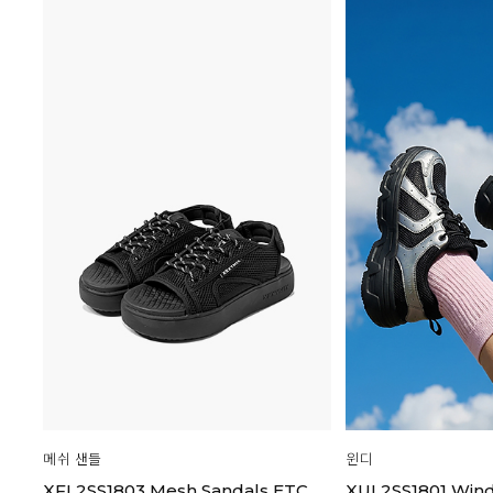
메쉬 샌들
윈디
XFL2SS1803 Mesh Sandals ETC
XUL2SS1801 Win