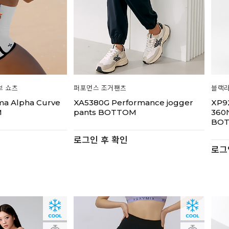
브 쇼츠
퍼포먼스 조거팬츠
블랙라
ma Alpha Curve
XA5380G Performance jogger
XP92
M
pants BOTTOM
360
BO
로그인 후 확인
로그