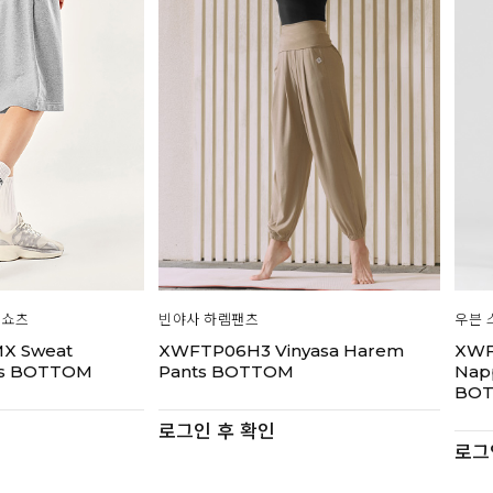
 쇼츠
빈야사 하렘팬츠
우븐 
X Sweat
XWFTP06H3 Vinyasa Harem
XWF
ts BOTTOM
Pants BOTTOM
Nap
BO
로그인 후 확인
로그