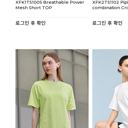
XFK1TS1005 Breathable Power
XFK2TS1102 Pip
Mesh Short TOP
combination Cr
로그인 후 확인
로그인 후 확인