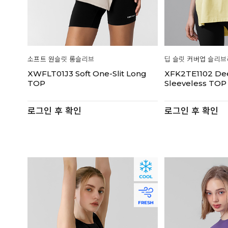
소프트 원슬릿 롱슬리브
딥 슬릿 커버업 슬리
XWFLT01J3 Soft One-Slit Long
XFK2TE1102 Dee
TOP
Sleeveless TOP
로그인 후 확인
로그인 후 확인