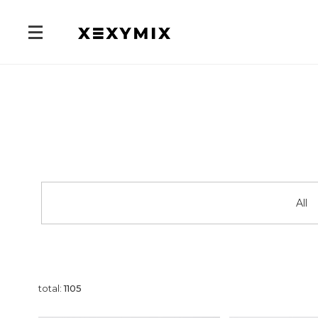
All
total:
1105