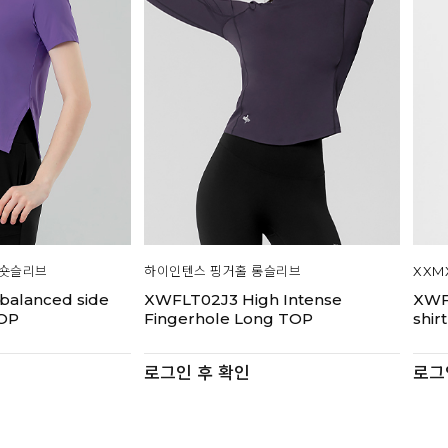
 숏슬리브
하이인텐스 핑거홀 롱슬리브
XXM
balanced side
XWFLT02J3 High Intense
XWF
TOP
Fingerhole Long TOP
shir
로그인 후 확인
로그