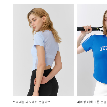
브리더블 파워메쉬 숏슬리브
파이핑 배색 크롭 숏