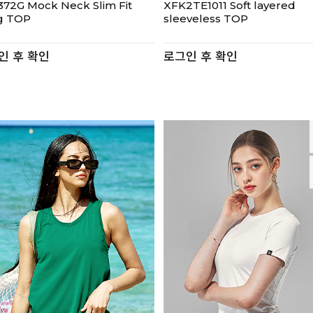
72G Mock Neck Slim Fit
XFK2TE1011 Soft layered
g TOP
sleeveless TOP
인 후 확인
로그인 후 확인