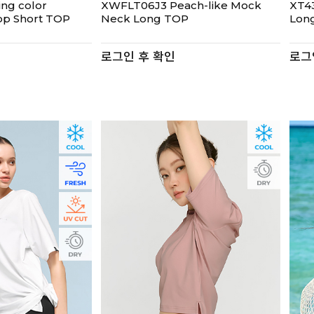
ing color
XWFLT06J3 Peach-like Mock
XT43
op Short TOP
Neck Long TOP
Lon
로그인 후 확인
로그